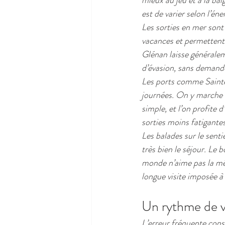
mieux au jeu et à la bai
est de varier selon l’én
Les sorties en mer sont
vacances et permettent
Glénan laisse généralem
d’évasion, sans demand
Les ports comme Sainte
journées. On y marche f
simple, et l’on profite 
sorties moins fatigant
Les balades sur le senti
très bien le séjour. Le 
monde n’aime pas la mêm
longue visite imposée à
Un rythme de va
L’erreur fréquente consi