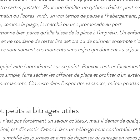
re cartes postales. Pour une famille, un rythme réaliste peut res
e matin ou l’après-midi, un vrai temps de pause à l’hébergement
ée, comme la plage, le marché ou une promenade au port.
ionne bien parce qu’elle laisse de la place à l’imprévu. Un enfan
envie soudaine de rester lire dehors ou de cuisiner ensemble n’on
, ce sont souvent ces moments sans enjeu qui donnent au séjour 
uipé aide énormément sur ce point. Pouvoir rentrer facilement,
s simple, faire sécher les affaires de plage et profiter d’un extéri
 permanente. On reste dans l’esprit des vacances, même pendant
 petits arbitrages utiles
si n’est pas forcément un séjour coûteux, mais il demande quelq
éral, est d’investir d’abord dans un hébergement confortable et b
 simplifie les journées et évite de dépenser davantage en repas p