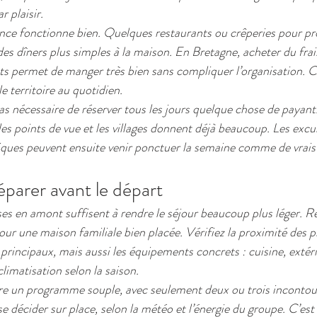
r plaisir.
nance fonctionne bien. Quelques restaurants ou crêperies pour pro
des dîners plus simples à la maison. En Bretagne, acheter du frai
 permet de manger très bien sans compliquer l’organisation. C’
le territoire au quotidien.
 pas nécessaire de réserver tous les jours quelque chose de payant.
les points de vue et les villages donnent déjà beaucoup. Les exc
tiques peuvent ensuite venir ponctuer la semaine comme de vrais
réparer avant le départ
es en amont suffisent à rendre le séjour beaucoup plus léger. Ré
our une maison familiale bien placée. Vérifiez la proximité des p
rincipaux, mais aussi les équipements concrets : cuisine, extéri
limatisation selon la saison.
ire un programme souple, avec seulement deux ou trois incontour
e décider sur place, selon la météo et l’énergie du groupe. C’est 