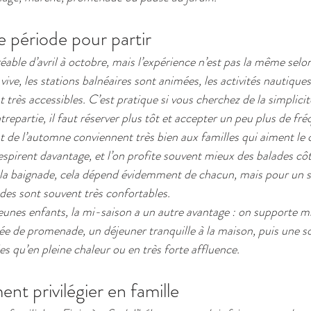
e période pour partir
éable d’avril à octobre, mais l’expérience n’est pas la même selon
 vive, les stations balnéaires sont animées, les activités nautiques
t très accessibles. C’est pratique si vous cherchez de la simplicit
repartie, il faut réserver plus tôt et accepter un peu plus de fré
t de l’automne conviennent très bien aux familles qui aiment le 
respirent davantage, et l’on profite souvent mieux des balades côt
ur la baignade, cela dépend évidemment de chacun, mais pour un s
odes sont souvent très confortables.
jeunes enfants, la mi-saison a un autre avantage : on supporte mi
 de promenade, un déjeuner tranquille à la maison, puis une sor
s qu’en pleine chaleur ou en très forte affluence.
t privilégier en famille