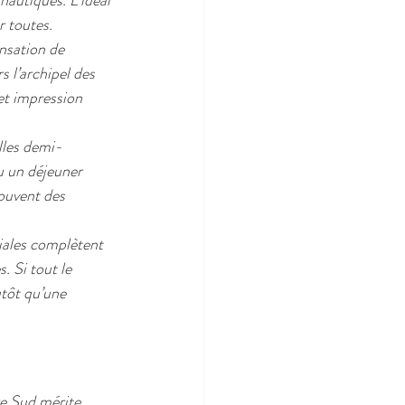
nautiques. L’idéal 
r toutes.
nsation de 
rs l’archipel des 
et impression 
lles demi-
u un déjeuner 
souvent des 
niales complètent 
. Si tout le 
tôt qu’une 
re Sud mérite 