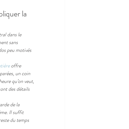
liquer la 
ral dans le 
ent sans 
ados peu motivés 
tière
 offre 
parées, un coin 
heure qu’on veut, 
ont des détails 
arde de la 
e. Il suffit 
 reste du temps 