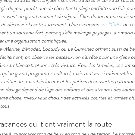
gnade, d’autres aux longues marches, d’autres encore aux sports 
ergie du jour plutôt que de chercher la plage parfaite une fois pou
 souvent un grand moment du séjour. Elles donnent une vraie se
 de découvrir la côte autrement. Une excursion 
sur l’Odet
 ou ve
ent un souvenir fort, parce qu’elle mélange paysages, air marin 
er une organisation compliquée.
-Marine, Bénodet, Loctudy ou Le Guilvinec offrent aussi de be
acilement, on observe les bateaux, on s’arrête pour une glace o
d’une ambiance bretonne très vivante. Pour les familles, ce sont 
es qu’un grand programme culturel, mais tout aussi mémorables.
er côtier, les marchés locaux et les petites découvertes patrimo
bon dosage dépend de l’âge des enfants et des attentes des adultes
e chose, mieux vaut choisir des activités courtes et variées plu
 tous.
cances qui tient vraiment la route
ste à vouloir voir trop de lieux en trop peu de temps. Le Finistè