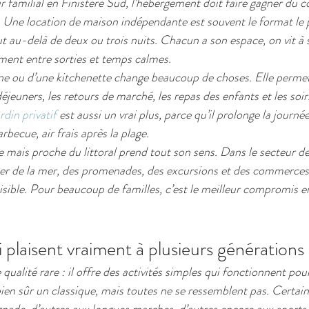
 familial en Finistère Sud, l’hébergement doit faire gagner du c
. Une location de maison indépendante est souvent le format le 
ut au-delà de deux ou trois nuits. Chacun a son espace, on vit à 
ement entre sorties et temps calmes.
ne ou d’une kitchenette change beaucoup de choses. Elle permet
jeuners, les retours de marché, les repas des enfants et les soirs
ardin privatif
 est aussi un vrai plus, parce qu’il prolonge la journée
arbecue, air frais après la plage.
me mais proche du littoral prend tout son sens. Dans le secteur d
er de la mer, des promenades, des excursions et des commerces, 
sible. Pour beaucoup de familles, c’est le meilleur compromis e
i plaisent vraiment à plusieurs générations
 qualité rare : il offre des activités simples qui fonctionnent pou
ien sûr un classique, mais toutes ne se ressemblent pas. Certai