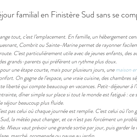
jour familial en Finistère Sud sans se comp
ange tout, c’est l’emplacement. En famille, un hébergement cent
uesnant, Combrit ou Sainte-Marine permet de rayonner facilem
 route. C’est particulièrement utile avec de jeunes enfants, des 
u des grands-parents qui préfèrent un rythme plus doux.
pour une étape courte, mais pour plusieurs jours, une 
maison en
nfort. On gagne de l’espace, une vraie cuisine, des chambres sé
ette liberté qui compte beaucoup en vacances. Petit-déjeuner à l’
trainte, dîner simple sur place si tout le monde est fatigué : ce s
 le séjour beaucoup plus fluide.
’est pas celui où chaque journée est remplie. C’est celui où l’on g
 Sud, la météo peut changer, et ce n’est pas forcément un problèm
ide. Mieux vaut prévoir une grande sortie par jour, puis garder le
plage, marché, promenade ou pause au jardin.