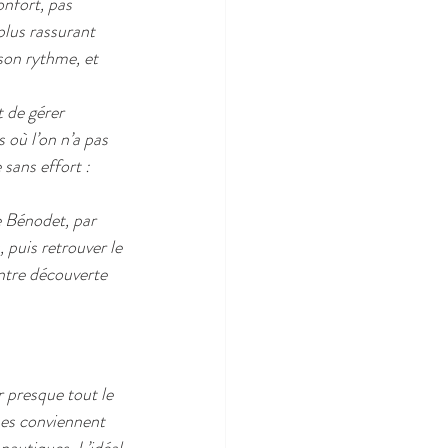
onfort, pas 
plus rassurant 
son rythme, et 
 de gérer 
 où l’on n’a pas 
 sans effort : 
e Bénodet, par 
puis retrouver le 
ntre découverte 
r presque tout le 
nes conviennent 