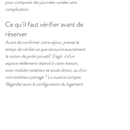
pour composer des journées variées sans 
complication.
Ce qu’il faut vérifier avant de 
réserver
Avant de confirmer votre séjour, prenez le 
temps de vérifier ce que recouvre exactement 
la notion de jardin privatif. S’agit-il d’un 
espace réellement réservé à votre maison, 
avec mobilier extérieur et accès direct, ou d’un 
coin extérieur partagé ? La nuance compte.
Regardez aussi la configuration du logement. 
Si vous aimez cuisiner, mieux vaut une vraie 
cuisine bien équipée qu’un simple coin repas. 
Si vous voyagez en été, un espace ombragé ou 
un barbecue peut faire la différence. Et si vous 
prévoyez de travailler un peu ou de rester 
connecté, la qualité du Wi-Fi mérite d’être 